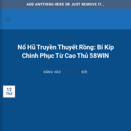
Bỏ
ADD ANYTHING HERE OR JUST REMOVE IT...
qua
nội
dung
NỔ HŨ
Nổ Hũ Truyền Thuyết Rồng: Bí Kíp
Chinh Phục Từ Cao Thủ 58WIN
ĐĂNG VÀO
12/03/2025
BỞI
12
Th3