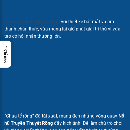
Nổ hũ Truyền Thuyết Rồng
với thiết kế bắt mắt và âm
thanh chân thực, vừa mang lại giờ phút giải trí thú vị vừa
tạo cơ hội nhận thưởng lớn.
→
Chỉ mục
“Chúa tể rồng” đã tái xuất, mang đến những vòng quay
Nổ
hũ Truyền Thuyết Rồng
đầy kịch tính. Để làm chủ trò chơi