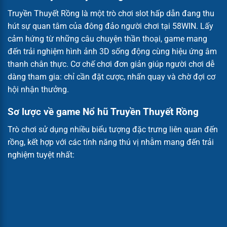
Truyền Thuyết Rồng là một trò chơi slot hấp dẫn đang thu
hút sự quan tâm của đông đảo người chơi tại 58WIN. Lấy
cảm hứng từ những câu chuyện thần thoại, game mang
đến trải nghiệm hình ảnh 3D sống động cùng hiệu ứng âm
thanh chân thực. Cơ chế chơi đơn giản giúp người chơi dễ
dàng tham gia: chỉ cần đặt cược, nhấn quay và chờ đợi cơ
hội nhận thưởng.
Sơ lược về game Nổ hũ Truyền Thuyết Rồng
Trò chơi sử dụng nhiều biểu tượng đặc trưng liên quan đến
rồng, kết hợp với các tính năng thú vị nhằm mang đến trải
nghiệm tuyệt nhất: