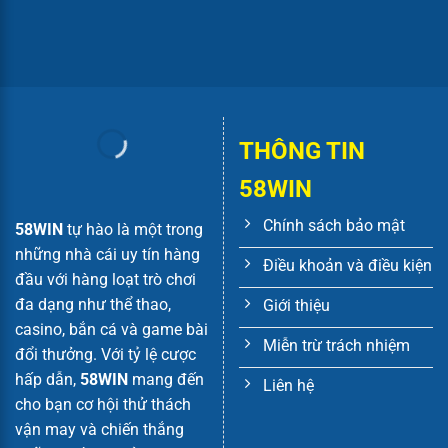
Nạp
Tiền
Sinh
Tiền
58win
Động
58win:
Siêu
Điều
Nhanh
Kiện
Chóng
Và
An
Các
Toàn
Phương
Thức
THÔNG TIN
Cần
Lưu
58WIN
Ý
Chính sách bảo mật
58WIN
tự hào là một trong
những nhà cái uy tín hàng
Điều khoản và điều kiện
đầu với hàng loạt trò chơi
đa dạng như thể thao,
Giới thiệu
casino, bắn cá và game bài
Miễn trừ trách nhiệm
đổi thưởng. Với tỷ lệ cược
hấp dẫn,
58WIN
mang đến
Liên hệ
cho bạn cơ hội thử thách
vận may và chiến thắng