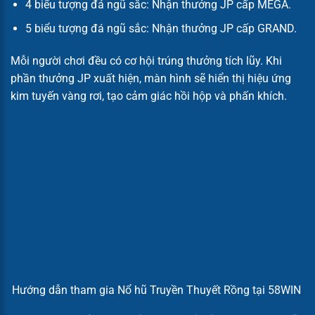
4 biểu tượng đá ngũ sắc: Nhận thưởng JP cấp MEGA.
5 biểu tượng đá ngũ sắc: Nhận thưởng JP cấp GRAND.
Mỗi người chơi đều có cơ hội trúng thưởng tích lũy. Khi
phần thưởng JP xuất hiện, màn hình sẽ hiển thị hiệu ứng
kim tuyến vàng rơi, tạo cảm giác hồi hộp và phấn khích.
Hướng dẫn tham gia Nổ hũ Truyền Thuyết Rồng tại 58WIN