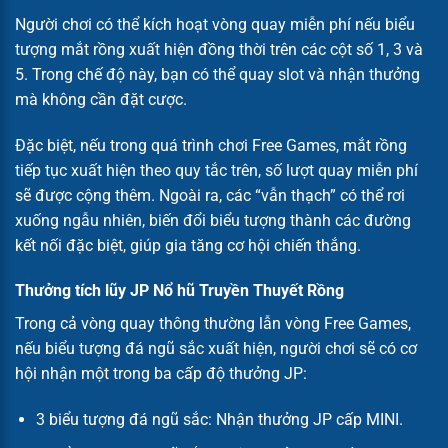
Người chơi có thể kích hoạt vòng quay miễn phí nếu biểu
tượng mắt rồng xuất hiện đồng thời trên các cột số 1, 3 và
5. Trong chế độ này, bạn có thể quay slot và nhận thưởng
mà không cần đặt cược.
Đặc biệt, nếu trong quá trình chơi Free Games, mắt rồng
tiếp tục xuất hiện theo quy tắc trên, số lượt quay miễn phí
sẽ được cộng thêm. Ngoài ra, các “vẫn thạch” có thể rơi
xuống ngẫu nhiên, biến đổi biểu tượng thành các đường
kết nối đặc biệt, giúp gia tăng cơ hội chiến thắng.
Thưởng tích lũy JP Nổ hũ Truyền Thuyết Rồng
Trong cả vòng quay thông thường lẫn vòng Free Games,
nếu biểu tượng đá ngũ sắc xuất hiện, người chơi sẽ có cơ
hội nhận một trong ba cấp độ thưởng JP:
3 biểu tượng đá ngũ sắc: Nhận thưởng JP cấp MINI.