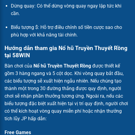
Dừng quay: Có thể dừng vòng quay ngay lập tức khi
cần.
Biểu tượng $: Hỗ trợ điều chỉnh số tiền cược sao cho
phù hợp với khả năng tài chính.
Hướng dẫn tham gia Nổ hũ Truyền Thuyết Rồng
tại 58WIN
Bàn chơi của
Nổ hũ Truyền Thuyết Rồng
được thiết kế
gồm 3 hàng ngang và 5 cột dọc. Khi vòng quay bắt đầu,
các biểu tượng sẽ xuất hiện ngẫu nhiên. Nếu chúng tạo
thành một trong 30 đường thắng được quy định, người
chơi sẽ nhận phần thưởng tương ứng. Ngoài ra, nếu các
biểu tượng đặc biệt xuất hiện tại vị trí quy định, người chơi
có thể kích hoạt vòng quay miễn phí hoặc nhận thưởng
tích lũy JP hấp dẫn:
Free Games