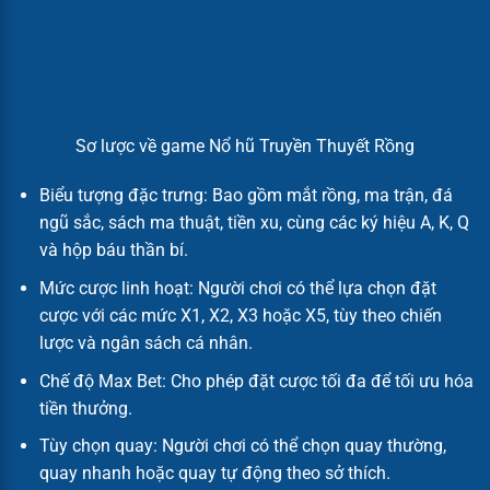
Sơ lược về game Nổ hũ Truyền Thuyết Rồng
Biểu tượng đặc trưng: Bao gồm mắt rồng, ma trận, đá
ngũ sắc, sách ma thuật, tiền xu, cùng các ký hiệu A, K, Q
và hộp báu thần bí.
Mức cược linh hoạt: Người chơi có thể lựa chọn đặt
cược với các mức X1, X2, X3 hoặc X5, tùy theo chiến
lược và ngân sách cá nhân.
Chế độ Max Bet: Cho phép đặt cược tối đa để tối ưu hóa
tiền thưởng.
Tùy chọn quay: Người chơi có thể chọn quay thường,
quay nhanh hoặc quay tự động theo sở thích.